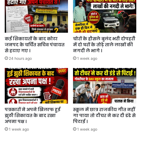
कई शिकायतों के बाद कोटा
चोरों के हौसले बुलंद भरी दोपहरी
जनपद के चर्चित सचिव पंचायत
में दो घरों के तोड़े ताले लाखों की
से हटाए गए ।
नगदी ले भागे ।
24 hours ago
1 week ago
पत्रकारों ने अपने खिलाफ हुई
स्कूल में छात्र राजकीय गीत नहीं
झुठी शिकायत के बाद रखा
गा पाया तो टीचर ने कर दी डंडे से
अपना पक्ष ।
पिटाई ।
1 week ago
1 week ago