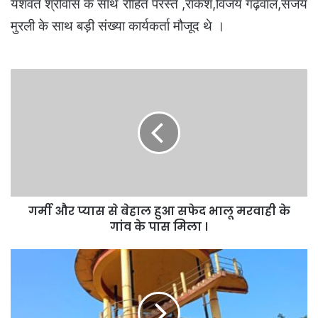
यशवंत श्रीवास के साथ रोहित परस्ते ,राकेश,विजय गढ़ेवाल,संजय
मुरली के साथ बड़ी संख्या कार्यकर्ता मौजूद थे ।
गर्मी
और
प्यास
से
बेहाल
हुआ
सफेद
भालू
मरवाही
गर्मी और प्यास से बेहाल हुआ सफेद भालू मरवाही के
के
गांव
गांव के पास मिला ।
के
पास
तपती
मिला
गर्मी
।
के
बीच
पंचायत