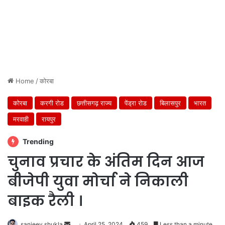
Home
/
कोरबा
कोरबा
करगी रोड
छत्तीसगढ़ राज्य
पेंड्रा रोड
बिलासपुर
भारत
मरवाही
रायपुर
Trending
चुनाव प्रचार के अंतिम दिन आज
बीजेपी युवा मोर्चा ने निकाली
बाइक रैली ।
Send
sanjeev shukla
April 25, 2024
459
Less than a minute