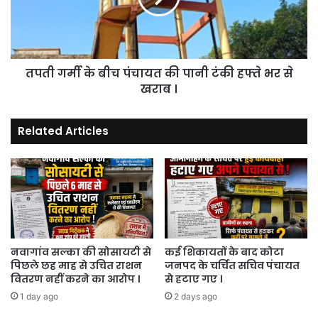
की
पानी
टंकी
हफ्ते
तपती गर्मी के बीच पंचायत की पानी टंकी हफ्ते भर से
भर
से
खराब ।
खराब
।
Related Articles
नवागांव सल्का की सोसायटी से
कई शिकायतों के बाद कोटा
पिछले छह माह से उचित राशन
जनपद के चर्चित सचिव पंचायत
वितरण नहीं करने का आरोप ।
से हटाए गए ।
1 day ago
2 days ago