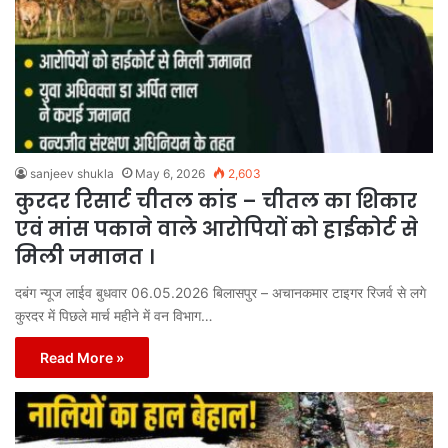
sanjeev shukla
May 6, 2026
2,603
कुरदर रिसार्ट चीतल कांड – चीतल का शिकार
एवं मांस पकाने वाले आरोपियों को हाईकोर्ट से
मिली जमानत ।
दबंग न्यूज लाईव बुधवार 06.05.2026 बिलासपुर – अचानकमार टाइगर रिजर्व से लगे
कुरदर में पिछले मार्च महीने में वन विभाग…
Read More »