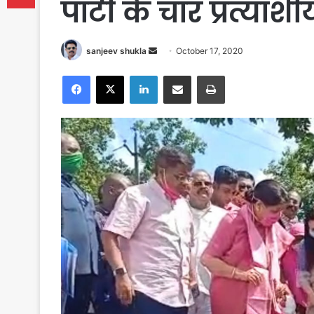
पार्टी के चार प्रत्याश
Send
sanjeev shukla
October 17, 2020
an
Facebook
X
LinkedIn
Share via Email
Print
email