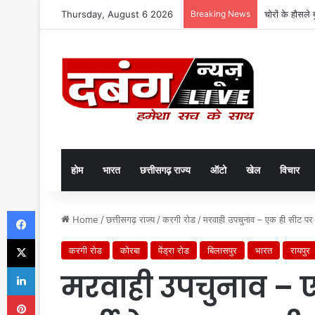
Thursday, August 6 2026
Breaking News
चोरों के हौसले 
होम
भारत
छत्तीसगढ़ राज्य
ऑटो
खेल
विचार
Facebook
Home
/
छत्तीसगढ़ राज्य
/
करगी रोड
/
मरवाही उपचुनाव – एक ही सीट पर एक
X
करगी रोड
कोरबा
पेंड्रा रोड
बिलासपुर
भारत
रायपुर
LinkedIn
मरवाही उपचुनाव – 
Pinterest