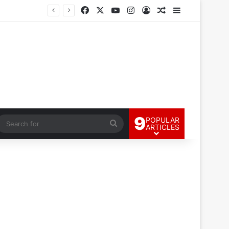
Facebook
X
YouTube
Instagram
Log In
Random Article
Sidebar
9
POPULAR
andom Article
Search
ARTICLES
for