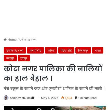
Home
/
छत्तीसगढ़ राज्य
छत्तीसगढ़ राज्य
करगी रोड
कोरबा
पेंड्रा रोड
बिलासपुर
भारत
मरवाही
रायपुर
कोटा नगर पालिका की नालियों
का हाल बेहाल ।
गंज स्कूल के सामने जज और एसडीओ आफिस के सामने की नाली ।
Send
sanjeev shukla
May 5, 2026
1,524
1 minute read
an
email