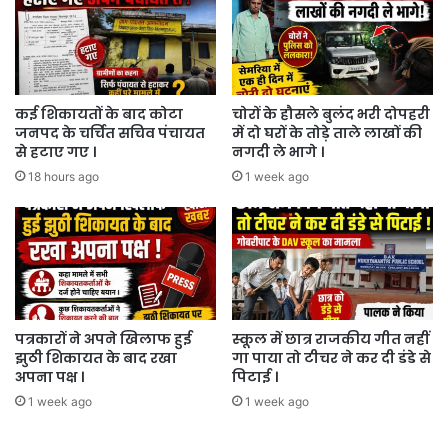
मिली
जमानत
।
कई शिकायतों के बाद कोटा
चोरों के हौसले बुलंद भरी दोपहरी
जनपद के चर्चित सचिव पंचायत
में दो घरों के तोड़े ताले लाखों की
से हटाए गए ।
नगदी ले भागे ।
18 hours ago
1 week ago
पत्रकारों ने अपने खिलाफ हुई
स्कूल में छात्र राजकीय गीत नहीं
झुठी शिकायत के बाद रखा
गा पाया तो टीचर ने कर दी डंडे से
अपना पक्ष ।
पिटाई ।
1 week ago
1 week ago