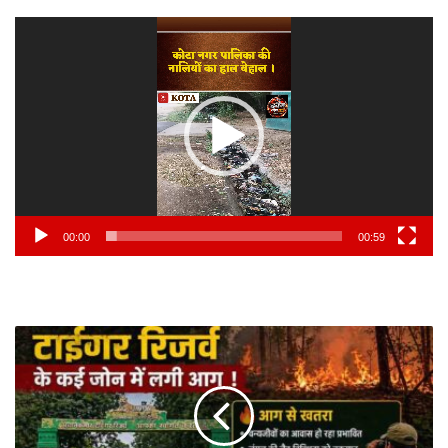
Video
Player
00:00
00:59
अचानकमार
टाईगर
रिजर्व
के
कई
जोन