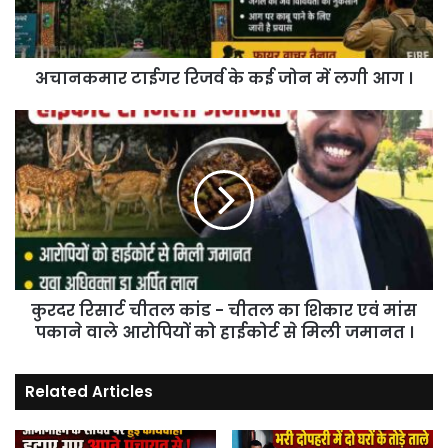
में
लगी
आग
अचानकमार टाईगर रिजर्व के कई जोन में लगी आग ।
।
कुरदर
रिसार्ट
चीतल
कांड
-
चीतल
का
शिकार
एवं
कुरदर रिसार्ट चीतल कांड - चीतल का शिकार एवं मांस
मांस
पकाने
पकाने वाले आरोपियों को हाईकोर्ट से मिली जमानत ।
वाले
आरोपियों
Related Articles
को
हाईकोर्ट
से