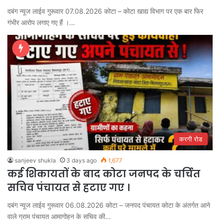
दबंग न्यूज लाईव गुरूवार 07.08.2026 कोटा – कोटा खाद्य विभाग पर एक बार फिर
गंभीर आरोप लगाए गए हैं ।…
करगी रोड
sanjeev shukla
3 days ago
1,677
कई शिकायतों के बाद कोटा जनपद के चर्चित
सचिव पंचायत से हटाए गए ।
दबंग न्यूज लाईव गुरूवार 06.08.2026 कोटा – जनपद पंचायत कोटा के अंतर्गत आने
वाले ग्राम पंचायत आमागोहन के सचिव की…