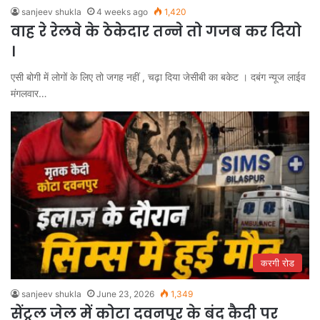
sanjeev shukla
4 weeks ago
1,420
वाह रे रेलवे के ठेकेदार तन्ने तो गजब कर दियो
।
एसी बोगी में लोगों के लिए तो जगह नहीं , चढ़ा दिया जेसीबी का बकेट । दबंग न्यूज लाईव
मंगलवार…
करगी रोड
sanjeev shukla
June 23, 2026
1,349
सेंट्रल जेल में कोटा दवनपूर के बंद कैदी पर