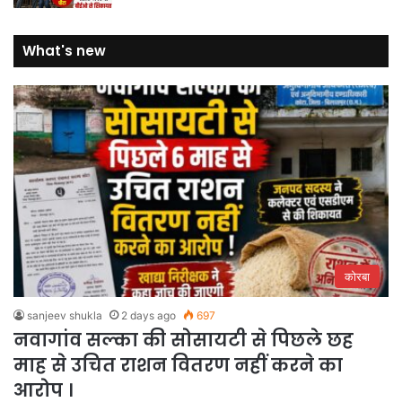
What's new
कोरबा
sanjeev shukla
2 days ago
697
नवागांव सल्का की सोसायटी से पिछले छह
माह से उचित राशन वितरण नहीं करने का
आरोप ।