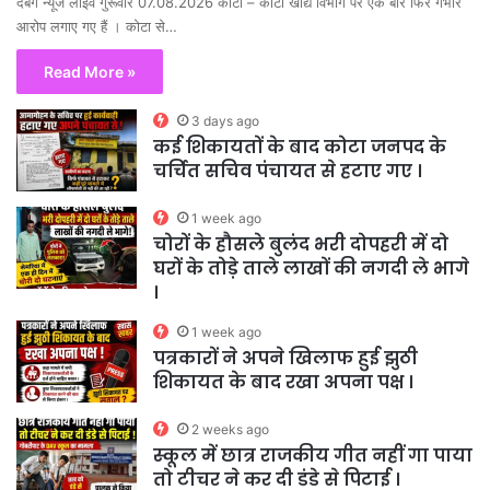
दबंग न्यूज लाईव गुरूवार 07.08.2026 कोटा – कोटा खाद्य विभाग पर एक बार फिर गंभीर
आरोप लगाए गए हैं । कोटा से…
Read More »
3 days ago
कई शिकायतों के बाद कोटा जनपद के
चर्चित सचिव पंचायत से हटाए गए ।
1 week ago
चोरों के हौसले बुलंद भरी दोपहरी में दो
घरों के तोड़े ताले लाखों की नगदी ले भागे
।
1 week ago
पत्रकारों ने अपने खिलाफ हुई झुठी
शिकायत के बाद रखा अपना पक्ष ।
2 weeks ago
स्कूल में छात्र राजकीय गीत नहीं गा पाया
तो टीचर ने कर दी डंडे से पिटाई ।