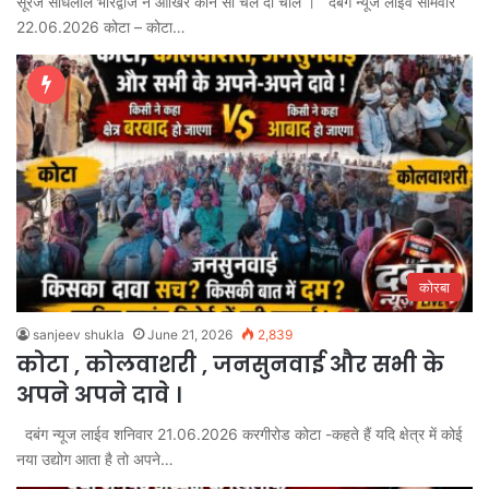
सूरज साधेलाल भारद्वाज ने आखिर कौन सी चल दी चाल । दंबग न्यूज लाईव सोमवार
22.06.2026 कोटा – कोटा…
कोरबा
sanjeev shukla
June 21, 2026
2,839
कोटा , कोलवाशरी , जनसुनवाई और सभी के
अपने अपने दावे ।
दबंग न्यूज लाईव शनिवार 21.06.2026 करगीरोड कोटा -कहते हैं यदि क्षेत्र में कोई
नया उद्योग आता है तो अपने…