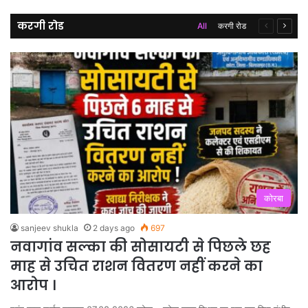
करगी रोड
Previous
Next
All
करगी रोड
page
page
कोरबा
sanjeev shukla
2 days ago
697
नवागांव सल्का की सोसायटी से पिछले छह
माह से उचित राशन वितरण नहीं करने का
आरोप ।