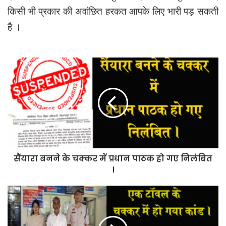
किसी भी प्रकार की अवांछित हरकत आपके लिए भारी पड़ सकती
है ।
सैंयारा
बनने
के
चक्कर
में
प्रधान
पाठक
हो
गए
सैंयारा बनने के चक्कर में प्रधान पाठक हो गए निलंबित
निलंबित
।
।
एक
टॉवेल
के
चक्कर