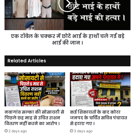
में
छोटे
भाई
के
हाथों
एक टॉवेल के चक्कर में छोटे भाई के हाथों चले गई बड़े
चले
गई
भाई की जान ।
बड़े
भाई
Related Articles
की
जान
।
नवागांव सल्का की सोसायटी से
कई शिकायतों के बाद कोटा
पिछले छह माह से उचित राशन
जनपद के चर्चित सचिव पंचायत
वितरण नहीं करने का आरोप ।
से हटाए गए ।
2 days ago
3 days ago