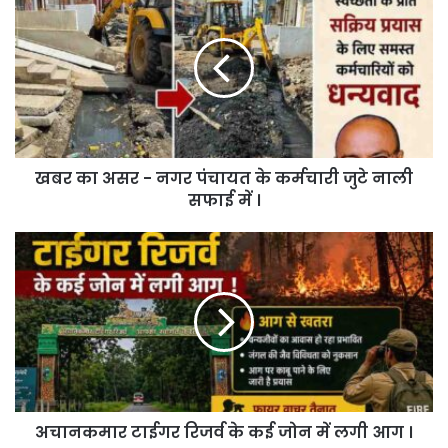
का
असर
-
नगर
पंचायत
के
कर्मचारी
जुटे
खबर का असर - नगर पंचायत के कर्मचारी जुटे नाली
नाली
सफाई
सफाई में ।
में
।
अचानकमार
टाईगर
रिजर्व
के
कई
जोन
में
लगी
आग
अचानकमार टाईगर रिजर्व के कई जोन में लगी आग ।
।