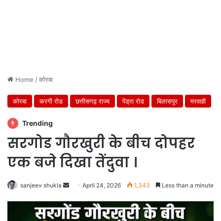
Home
/
कोरबा
कोरबा
करगी रोड
छत्तीसगढ़ राज्य
पेंड्रा रोड
बिलासपुर
मरवाही
Trending
सरगोड गौरखुरी के बीच दोपहर
एक बजे दिखा तेंदुवा ।
Send
sanjeev shukla
April 24, 2026
1,343
Less than a minute
an
email