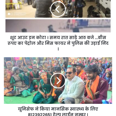
कोटा
।
समय
रात
साढ़े
आठ
शूट आउट इन कोटा । समय रात साढ़े आठ बजे ...बीस
बजे
...बीस
रूपए का पेट्रोल और मिस फायर ने पुलिस की उड़ाई निंद
रूपए
।
का
पेट्रोल
यूनिसेफ
और
ने
मिस
किया
फायर
मानसिक
ने
स्वास्थ्य
पुलिस
के
की
लिए
उड़ाई
8123922651
निंद
हेल्प
।
यूनिसेफ ने किया मानसिक स्वास्थ्य के लिए
लाईन
नम्बर
8123922651 हेल्प लाईन नम्बर ।