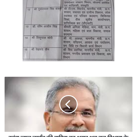
दबंग
न्यूज
लाईव
की
मुहिम
का
असर
अब
वन