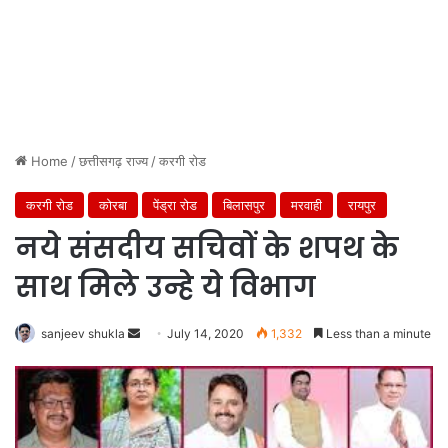
Home
/
छत्तीसगढ़ राज्य
/
करगी रोड
करगी रोड
कोरबा
पेंड्रा रोड
बिलासपुर
मरवाही
रायपुर
नये संसदीय सचिवों के शपथ के
साथ मिेले उन्हे ये विभाग
Send
sanjeev shukla
July 14, 2020
1,332
Less than a minute
an
email