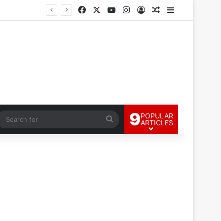
Facebook
X
YouTube
Instagram
Log In
Random Article
Sidebar
9
POPULAR
andom Article
Search
ARTICLES
for