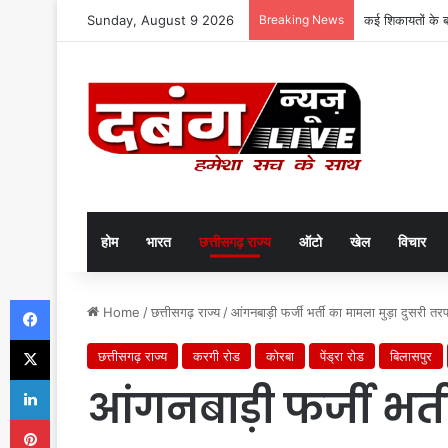
Sunday, August 9 2026
Breaking News
कई शिकायतों के 
होम
भारत
छत्तीसगढ़ राज्य
ऑटो
खेल
विचार
Facebook
Home
/
छत्तीसगढ़ राज्य
/
आंगनबाड़ी फर्जी भर्ती का मामला मुड़ा दुसरी 
X
छत्तीसगढ़ राज्य
करगी रोड
कोरबा
पेंड्रा रोड
बिलासपुर
LinkedIn
आंगनबाड़ी फर्जी भर्त
Pinterest