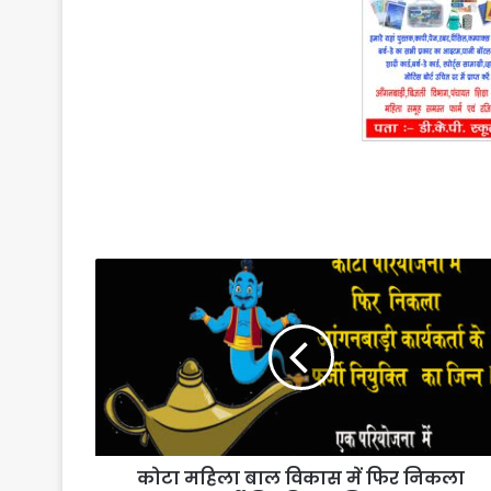
कोटा
महिला
बाल
विकास
में
फिर
निकला
फर्जी
नियुक्ति
कोटा महिला बाल विकास में फिर निकला
का