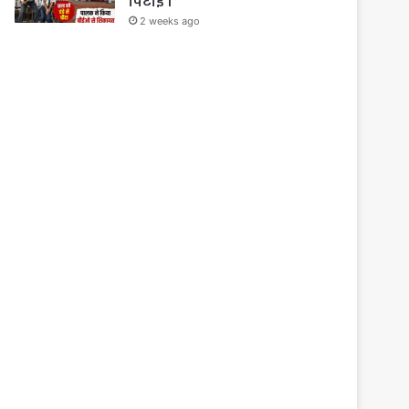
पिटाई ।
2 weeks ago