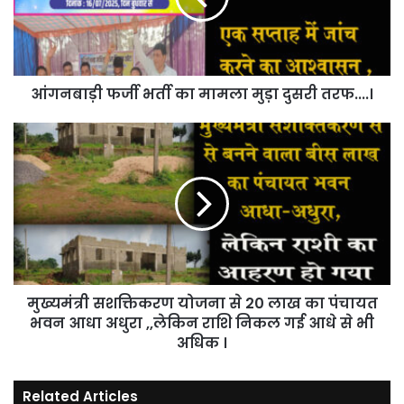
मुड़ा
दुसरी
तरफ....।
आंगनबाड़ी फर्जी भर्ती का मामला मुड़ा दुसरी तरफ....।
मुख्यमंत्री
सशक्तिकरण
योजना
से
20
लाख
का
पंचायत
भवन
मुख्यमंत्री सशक्तिकरण योजना से 20 लाख का पंचायत
आधा
अधुरा
भवन आधा अधुरा ,,लेकिन राशि निकल गई आधे से भी
,,लेकिन
अधिक ।
राशि
निकल
Related Articles
गई