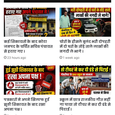
आधे
से
भी
अधिक
।
कई शिकायतों के बाद कोटा
चोरों के हौसले बुलंद भरी दोपहरी
जनपद के चर्चित सचिव पंचायत
में दो घरों के तोड़े ताले लाखों की
से हटाए गए ।
नगदी ले भागे ।
23 hours ago
1 week ago
पत्रकारों ने अपने खिलाफ हुई
स्कूल में छात्र राजकीय गीत नहीं
झुठी शिकायत के बाद रखा
गा पाया तो टीचर ने कर दी डंडे से
अपना पक्ष ।
पिटाई ।