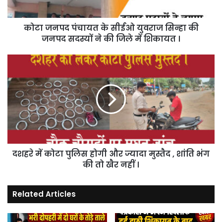
की
जनपद
कोटा जनपद पंचायत के सीईओ युवराज सिन्हा की
सदस्यों
ने
जनपद सदस्यों ने की जिले में शिकायत ।
की
जिले
दशहरे
में
में
शिकायत
कोटा
।
पुलिस
होगी
और
ज्यादा
मुस्तैद
,
दशहरे में कोटा पुलिस होगी और ज्यादा मुस्तैद , शांति भंग
शांति
भंग
की तो खैर नहीं ।
की
तो
Related Articles
खैर
नहीं
।