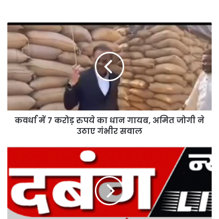
कवर्धा
में
7
करोड़
रुपये
का
धान
गायब,
अमित
कवर्धा में 7 करोड़ रुपये का धान गायब, अमित जोगी ने
जोगी
ने
उठाए गंभीर सवाल
उठाए
गंभीर
पंद्रह
सवाल
लाख
का
धान
गबन
करने
वाला