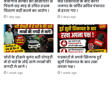
नवागांव सल्का की सोसायटी से
कई शिकायतों के बाद कोटा
पिछले छह माह से उचित राशन
जनपद के चर्चित सचिव पंचायत
वितरण नहीं करने का आरोप ।
से हटाए गए ।
1 day ago
2 days ago
चोरों के हौसले बुलंद भरी दोपहरी
पत्रकारों ने अपने खिलाफ हुई
में दो घरों के तोड़े ताले लाखों की
झुठी शिकायत के बाद रखा
नगदी ले भागे ।
अपना पक्ष ।
1 week ago
1 week ago