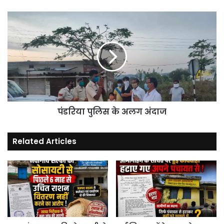
कर
दिया
पंडरिया
तीन
पुलिस
किलो
के
।
अलग
अंदाज
पंडरिया पुलिस के अलग अंदाज
Related Articles