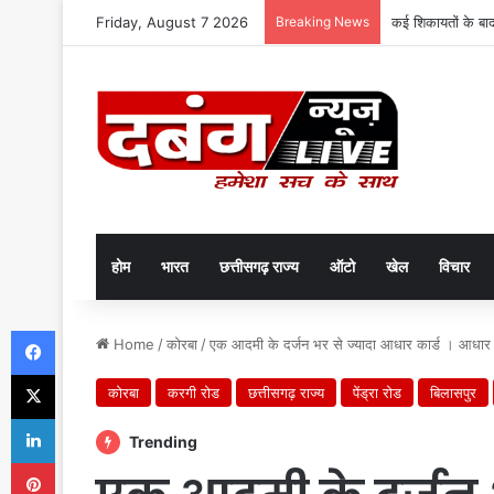
Friday, August 7 2026
Breaking News
कई शिकायतों के बा
होम
भारत
छत्तीसगढ़ राज्य
ऑटो
खेल
विचार
Facebook
Home
/
कोरबा
/
एक आदमी के दर्जन भर से ज्यादा आधार कार्ड । आधार का
X
कोरबा
करगी रोड
छत्तीसगढ़ राज्य
पेंड्रा रोड
बिलासपुर
LinkedIn
Trending
Pinterest