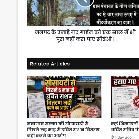
को
एक
साल
में
जनपद के उजाड़े गए गार्डन को एक साल में भी
भी
पूरा
पूरा नहीं करा पाए सीईओ ।
नहीं
करा
पाए
Related Articles
सीईओ
।
नवागांव सल्का की सोसायटी से
कई शिकायतों 
पिछले छह माह से उचित राशन वितरण
चर्चित सचिव प
नहीं करने का आरोप ।
1 day ago