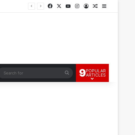
Facebook
X
YouTube
Instagram
Log In
Random Article
Sidebar
9
POPULAR
andom Article
Search
ARTICLES
for