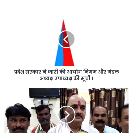
प्रदेश
सरकार
ने
जारी
की
आयोग
निगम
और
मंडल
प्रदेश सरकार ने जारी की आयोग निगम और मंडल
अध्यक्ष
उपाध्यक्ष
अध्यक्ष उपाध्यक्ष की सूची ।
की
सूची
पिछड़ा
।
वर्ग
आयोग
के
अध्यक्ष
की
कमान