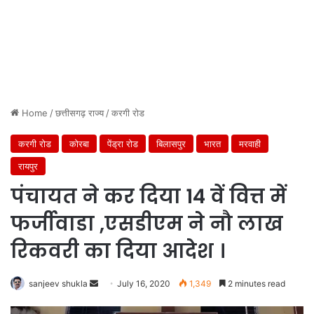
Home
/
छत्तीसगढ़ राज्य
/
करगी रोड
करगी रोड
कोरबा
पेंड्रा रोड
बिलासपुर
भारत
मरवाही
रायपुर
पंचायत ने कर दिया 14 वें वित्त में
फर्जीवाडा ,एसडीएम ने नौ लाख
रिकवरी का दिया आदेश ।
Send
sanjeev shukla
July 16, 2020
1,349
2 minutes read
an