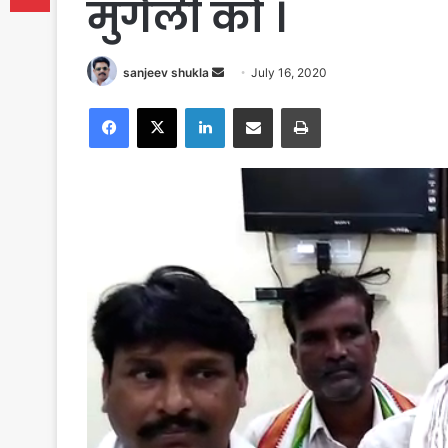
मुंगेली को ।
Send
sanjeev shukla
July 16, 2020
an
Facebook
X
LinkedIn
Share via Email
Print
email