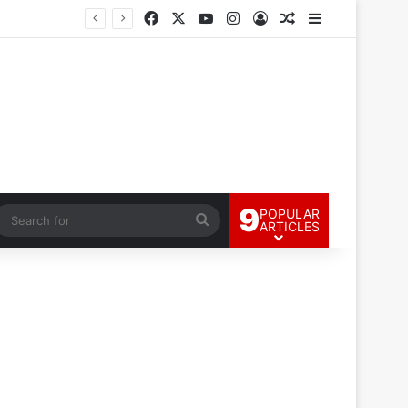
Facebook
X
YouTube
Instagram
Log In
Random Article
Sidebar
9
POPULAR
andom Article
Search
ARTICLES
for