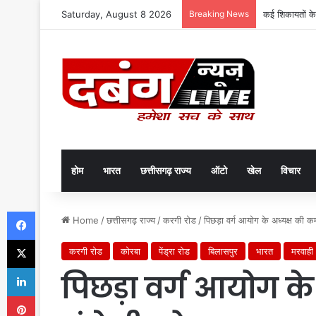
Saturday, August 8 2026
Breaking News
कई शिकायतों के
होम
भारत
छत्तीसगढ़ राज्य
ऑटो
खेल
विचार
Facebook
Home
/
छत्तीसगढ़ राज्य
/
करगी रोड
/
पिछड़ा वर्ग आयोग के अध्यक्ष की कम
X
करगी रोड
कोरबा
पेंड्रा रोड
बिलासपुर
भारत
मरवाही
LinkedIn
पिछड़ा वर्ग आयोग के
Pinterest