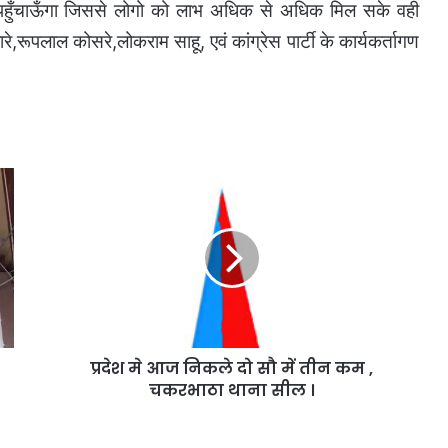
हुँचाऊँगा जिससे लोगो को लाभ अधिक से अधिक मिल सके वही
ारे,रूपलाल कोसरे,लोकराम साहू, एवं कांग्रेस पार्टी के कार्यकर्तागण
प्रदेश
मे
आज
निकले
दो
सौ
में
तीन
कम
प्रदेश मे आज निकले दो सौ में तीन कम ,
,
चकरभाठा
चकरभाठा थाना सील ।
थाना
सील