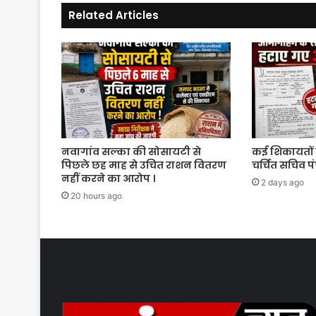
रिकवरी
Related Articles
का
दिया
आदेश
।
नवागांव सल्का की सोसायटी से
कई शिकायतों 
पिछले छह माह से उचित राशन वितरण
चर्चित सचिव प
नहीं करने का आरोप ।
2 days ago
20 hours ago