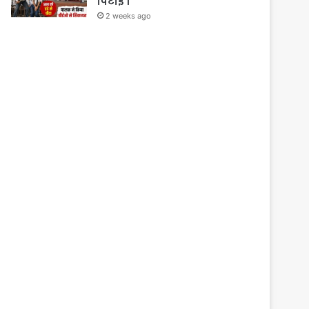
पिटाई ।
2 weeks ago