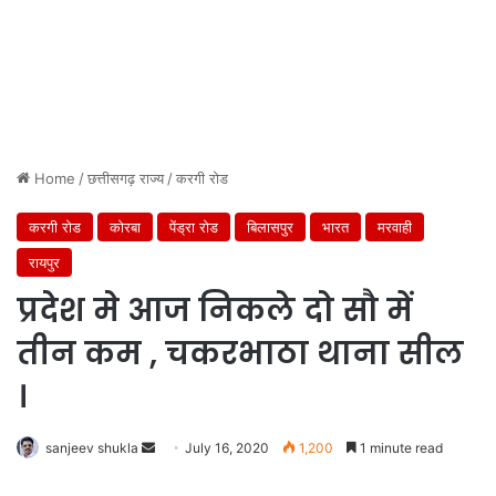
Home
/
छत्तीसगढ़ राज्य
/
करगी रोड
करगी रोड
कोरबा
पेंड्रा रोड
बिलासपुर
भारत
मरवाही
रायपुर
प्रदेश मे आज निकले दो सौ में
तीन कम , चकरभाठा थाना सील
।
Send
sanjeev shukla
July 16, 2020
1,200
1 minute read
an