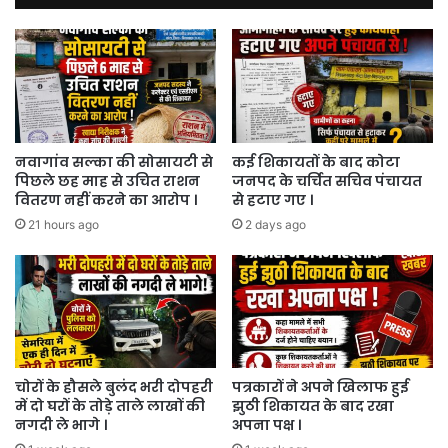
थे
नवागांव सल्का की सोसायटी से
कई शिकायतों के बाद कोटा
पिछले छह माह से उचित राशन
जनपद के चर्चित सचिव पंचायत
वितरण नहीं करने का आरोप ।
से हटाए गए ।
21 hours ago
2 days ago
चोरों के हौसले बुलंद भरी दोपहरी
पत्रकारों ने अपने खिलाफ हुई
में दो घरों के तोड़े ताले लाखों की
झुठी शिकायत के बाद रखा
नगदी ले भागे ।
अपना पक्ष ।