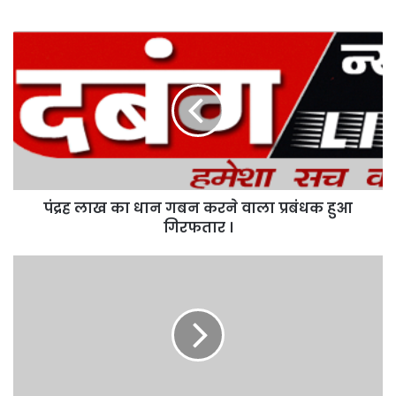
पंद्रह
लाख
का
धान
गबन
करने
वाला
प्रबंधक
हुआ
पंद्रह लाख का धान गबन करने वाला प्रबंधक हुआ
गिरफतार
।
गिरफतार ।
अचानकमार
टाईगर
रिजर्व
में
दो
टाईगरों
में
हुई