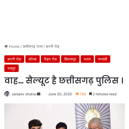
Home
/
छत्तीसगढ़ राज्य
/
करगी रोड
करगी रोड
कोरबा
पेंड्रा रोड
बिलासपुर
भारत
मरवाही
रायपुर
वाह… सैल्यूट है छत्तीसगढ़ पुलिस ।
Send
sanjeev shukla
June 30, 2020
789
2 minutes read
an
email