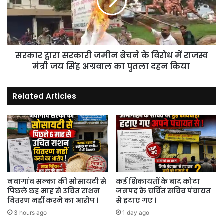
बेचने
के
विरोध
में
राजस्व
सरकार द्वारा सरकारी जमीन बेचने के विरोध में राजस्व
मंत्री
जय
मंत्री जय सिंह अग्रवाल का पुतला दहन किया
सिंह
अग्रवाल
Related Articles
का
पुतला
दहन
किया
नवागांव सल्का की सोसायटी से
कई शिकायतों के बाद कोटा
पिछले छह माह से उचित राशन
जनपद के चर्चित सचिव पंचायत
वितरण नहीं करने का आरोप ।
से हटाए गए ।
3 hours ago
1 day ago