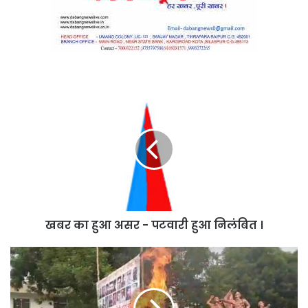
खबर
का
हुआ
असर
-
पटवारी
हुआ
निलंबित
।
खबर का हुआ असर - पटवारी हुआ निलंबित ।
सरकार
द्वारा
सरकारी
जमीन