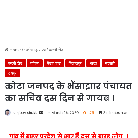
Home
/
छत्तीसगढ़ राज्य
/
करगी रोड
करगी रोड
कोरबा
पेंड्रा रोड
बिलासपुर
भारत
मरवाही
रायपुर
कोटा जनपद के भैंसाझार पंचायत
का सचिव दस दिन से गायब ।
Send
sanjeev shukla
March 26, 2020
1,751
2 minutes read
an
email
गांव में बाहर प्रदेश से आए हैं दस से बारह लोग ।