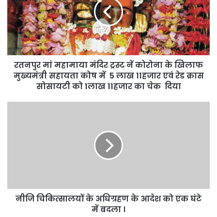
मंदिर
ट्रस्ट
नें
कोरोना
के
खिलाफ
रतनपुर मां महामाया मंदिर ट्रस्ट नें कोरोना के खिलाफ
मुख्यमंत्री
सहायता
मुख्यमंत्री सहायता कोष में 5 लाख 11हजार एवं रेड क्रास
कोष
सोसायटी को 1लाख 11हजार का चेक दिया
में
5
नीजि
लाख
चिकित्सालयों
11हजार
के
एवं
अधिग्रहण
रेड
के
क्रास
आदेश
सोसायटी
को
को
एक
1लाख
घंटे
11हजार
नीजि चिकित्सालयों के अधिग्रहण के आदेश को एक घंटे
में
का
बदला
में बदला ।
चेक