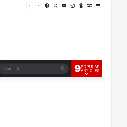
Facebook
X
YouTube
Instagram
Log In
Random Article
Sidebar
9
POPULAR
andom Article
Search
ARTICLES
for