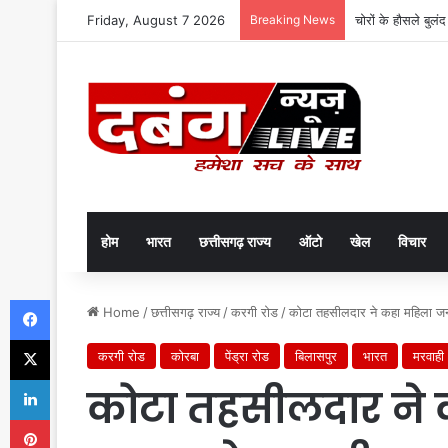
Friday, August 7 2026
Breaking News
चोरों के हौसले बुलं
होम
भारत
छत्तीसगढ़ राज्य
ऑटो
खेल
विचार
Facebook
Home
/
छत्तीसगढ़ राज्य
/
करगी रोड
/
कोटा तहसीलदार ने कहा महिला जनप
X
करगी रोड
कोरबा
पेंड्रा रोड
बिलासपुर
भारत
मरवाही
LinkedIn
कोटा तहसीलदार ने
Pinterest