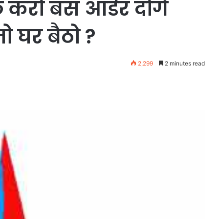
छ करो बस आर्डर दोगे
ो घर बैठो ?
2,299
2 minutes read