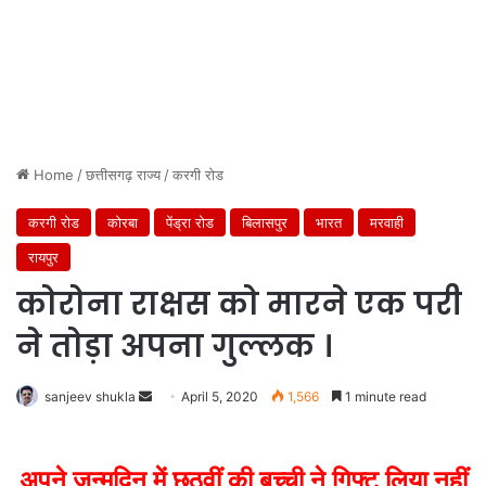
Home
/
छत्तीसगढ़ राज्य
/
करगी रोड
करगी रोड
कोरबा
पेंड्रा रोड
बिलासपुर
भारत
मरवाही
रायपुर
कोरोना राक्षस को मारने एक परी
ने तोड़ा अपना गुल्लक ।
Send
sanjeev shukla
April 5, 2020
1,566
1 minute read
an
email
अपने जन्मदिन में छठवीं की बच्ची ने गिफ्ट लिया नहीं