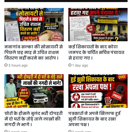
नवागांव सल्का की सोसायटी से
कई शिकायतों के बाद कोटा
पिछले छह माह से उचित राशन
जनपद के चर्चित सचिव पंचायत
वितरण नहीं करने का आरोप ।
से हटाए गए ।
3 hours ago
1 day ago
चोरों के हौसले बुलंद भरी दोपहरी
पत्रकारों ने अपने खिलाफ हुई
में दो घरों के तोड़े ताले लाखों की
झुठी शिकायत के बाद रखा
नगदी ले भागे ।
अपना पक्ष ।
1 week ago
1 week ago