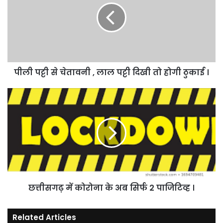
चेतावनी
,
लाल
पट्टी
दिखी
तो
पीली पट्टी से चेतावनी , लाल पट्टी दिखी तो होगी ठुकाई ।
होगी
ठुकाई
।
छत्तीसगढ़
में
कोरोना
के
अब
सिर्फ
2
पाजिटिव्ह
।
छत्तीसगढ़ में कोरोना के अब सिर्फ 2 पाजिटिव्ह ।
Related Articles