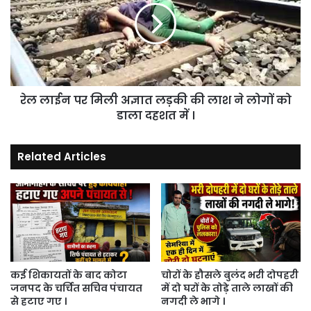
में
मिली
शिकायत
अज्ञात
।
लड़की
की
लाश
ने
रेल लाईन पर मिली अज्ञात लड़की की लाश ने लोगों को
लोगों
को
डाला दहशत में ।
डाला
दहशत
Related Articles
में
।
कई शिकायतों के बाद कोटा
चोरों के हौसले बुलंद भरी दोपहरी
जनपद के चर्चित सचिव पंचायत
में दो घरों के तोड़े ताले लाखों की
से हटाए गए ।
नगदी ले भागे ।