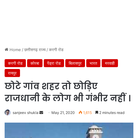
Home
/
छत्तीसगढ़ राज्य
/
करगी रोड
करगी रोड
कोरबा
पेंड्रा रोड
बिलासपुर
भारत
मरवाही
रायपुर
छोटे गांव शहर तो छोड़िए
राजधानी के लोग भी गंभीर नहीं ।
Send
sanjeev shukla
May 21, 2020
1,615
2 minutes read
an
email