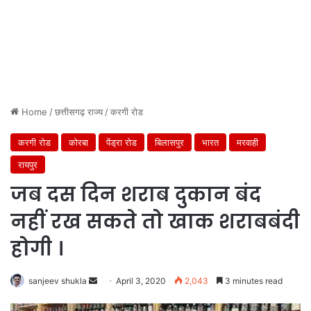
Home
/
छत्तीसगढ़ राज्य
/
करगी रोड
करगी रोड
कोरबा
पेंड्रा रोड
बिलासपुर
भारत
मरवाही
रायपुर
जब दस दिन शराब दुकान बंद
नहीं रख सकते तो खाक शराबबंदी
होगी ।
Send
sanjeev shukla
April 3, 2020
2,043
3 minutes read
an