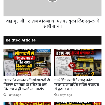
था
घर
घर
बुला
वाह गुरूजी - राशन बांटना था घर घर बुला लिए स्कूल में
लिए
स्कूल
सभी बच्चे ।
में
सभी
Related Articles
बच्चे
।
नवागांव सल्का की सोसायटी से
कई शिकायतों के बाद कोटा
पिछले छह माह से उचित राशन
जनपद के चर्चित सचिव पंचायत
वितरण नहीं करने का आरोप ।
से हटाए गए ।
3 days ago
4 days ago