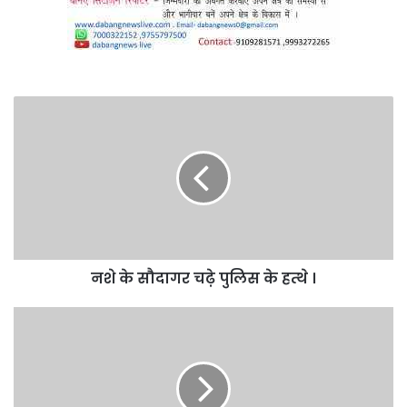
नशे
के
सौदागर
चढ़े
पुलिस
के
हत्थे
।
नशे के सौदागर चढ़े पुलिस के हत्थे ।
वाह
गुरूजी
-
राशन
बांटना