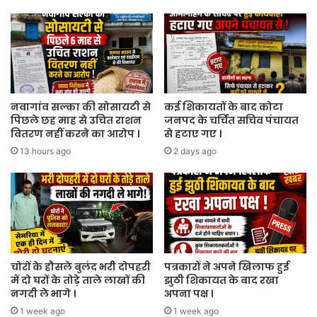
नवागांव सल्का की सोसायटी से
कई शिकायतों के बाद कोटा
पिछले छह माह से उचित राशन
जनपद के चर्चित सचिव पंचायत
वितरण नहीं करने का आरोप ।
से हटाए गए ।
13 hours ago
2 days ago
चोरों के हौसले बुलंद भरी दोपहरी
पत्रकारों ने अपने खिलाफ हुई
में दो घरों के तोड़े ताले लाखों की
झुठी शिकायत के बाद रखा
नगदी ले भागे ।
अपना पक्ष ।
1 week ago
1 week ago