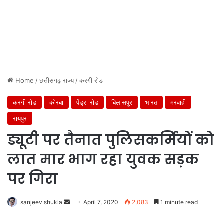
Home
/
छत्तीसगढ़ राज्य
/
करगी रोड
करगी रोड
कोरबा
पेंड्रा रोड
बिलासपुर
भारत
मरवाही
रायपुर
ड्यूटी पर तैनात पुलिसकर्मियों को
लात मार भाग रहा युवक सड़क
पर गिरा
Send
sanjeev shukla
April 7, 2020
2,083
1 minute read
an