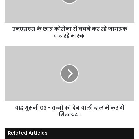
बचने
कर
रहे
जागरूक
एनएसएस के छात्र कोरोना से बचने कर रहे जागरूक
बांट
रहे
बांट रहे मास्क
मास्क
वाह
गुरूजी
03
-
बच्चों
को
देने
वाली
दाल
वाह गुरूजी 03 - बच्चों को देने वाली दाल में कर दी
में
कर
मिलावट ।
दी
मिलावट
Related Articles
।