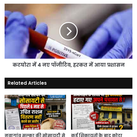
प्रधानमंत्री
कटघोरा
केयर
में
फण्ड
4
में
नए
किया
पॉजीटिव,
दान।
हरकत
में
आया
प्रशासन
कटघोरा में 4 नए पॉजीटिव, हरकत में आया प्रशासन
Related Articles
नवागांव सल्का की सोसायटी से
कई शिकायतों के बाद कोटा