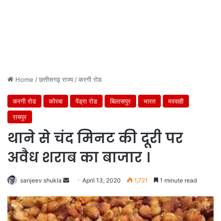
Home
/
छत्तीसगढ़ राज्य
/
करगी रोड
करगी रोड
कोरबा
पेंड्रा रोड
बिलासपुर
भारत
मरवाही
रायपुर
थाने से चंद मिनट की दूरी पर
अवैध शराब का बाजार ।
Send
sanjeev shukla
April 13, 2020
1,721
1 minute read
an
email