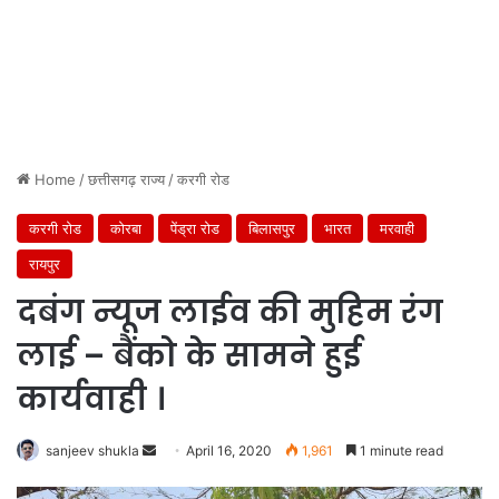
Home
/
छत्तीसगढ़ राज्य
/
करगी रोड
करगी रोड
कोरबा
पेंड्रा रोड
बिलासपुर
भारत
मरवाही
रायपुर
दबंग न्यूज लाईव की मुहिम रंग
लाई – बैंको के सामने हुई
कार्यवाही ।
Send
sanjeev shukla
April 16, 2020
1,961
1 minute read
an