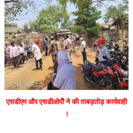
email
एसडीएम और एसडीओपीे ने की ताबड़तोड़ कार्यवाही
।