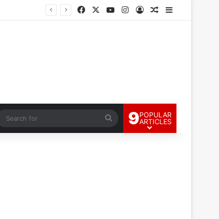
Facebook
X
YouTube
Instagram
Log In
Random Article
Sidebar
9
POPULAR
andom Article
Search
ARTICLES
for