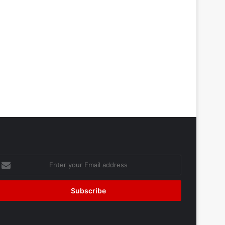
nter
our
mail
ddress