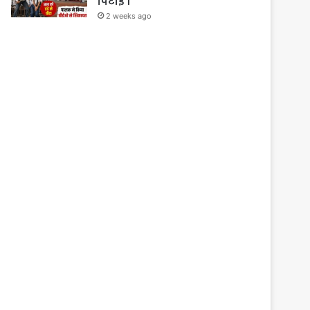
पिटाई ।
2 weeks ago