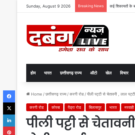
Sunday, August 9 2026
Breaking News
कई शिकायतों के 
होम
भारत
छत्तीसगढ़ राज्य
ऑटो
खेल
विचार
Facebook
Home
/
छत्तीसगढ़ राज्य
/
करगी रोड
/
पीली पट्टी से चेतावनी , लाल पट्ट
X
करगी रोड
कोरबा
पेंड्रा रोड
बिलासपुर
भारत
मरवाही
LinkedIn
पीली पट्टी से चेतावनी
Pinterest