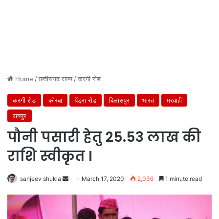
Home
/
छत्तीसगढ़ राज्य
/
करगी रोड
करगी रोड
कोरबा
पेंड्रा रोड
बिलासपुर
भारत
मरवाही
रायपुर
पौनी पसारी हेतु 25.53 लाख की
राशि स्वीकृत I
Send
sanjeev shukla
March 17, 2020
2,036
1 minute read
an
email