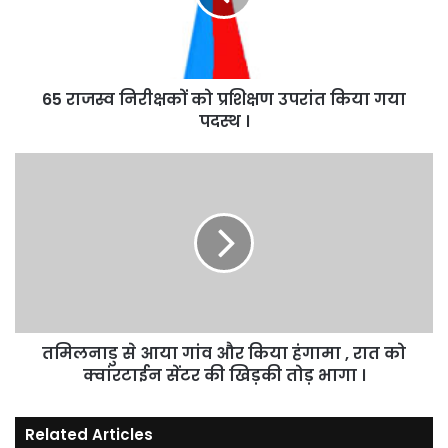
उपरांत
किया
गया
पदस्थ
65 राजस्व निरीक्षकों को प्रशिक्षण उपरांत किया गया
।
पदस्थ ।
तमिलनाडु
से
आया
गांव
और
किया
हंगामा
,
रात
तमिलनाडु से आया गांव और किया हंगामा , रात को
को
क्वांरटाईन
क्वांरटाईन सेंटर की खिड़की तोड़ भागा ।
सेंटर
की
Related Articles
खिड़की