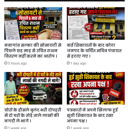
तोड़
भागा
।
नवागांव सल्का की सोसायटी से
कई शिकायतों के बाद कोटा
पिछले छह माह से उचित राशन
जनपद के चर्चित सचिव पंचायत
वितरण नहीं करने का आरोप ।
से हटाए गए ।
5 hours ago
1 day ago
चोरों के हौसले बुलंद भरी दोपहरी
पत्रकारों ने अपने खिलाफ हुई
में दो घरों के तोड़े ताले लाखों की
झुठी शिकायत के बाद रखा
नगदी ले भागे ।
अपना पक्ष ।
1 week ago
1 week ago