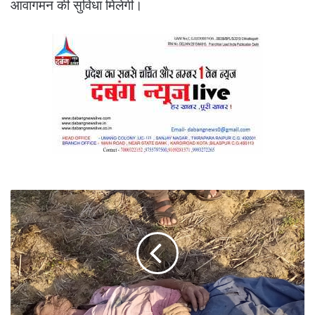
आवागमन की सुविधा मिलेगी।
कीटनाशक
पीकर
युवक
ने
दी
जान
।