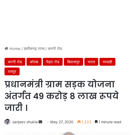
Home
/
छत्तीसगढ़ राज्य
/
करगी रोड
करगी रोड
कोरबा
पेंड्रा रोड
बिलासपुर
भारत
मरवाही
रायपुर
प्रधानमंत्री ग्राम सड़क योजना
अंतर्गत 49 करोड़ 8 लाख रूपये
जारी ।
Send
sanjeev shukla
May 27, 2020
1,333
1 minute read
an