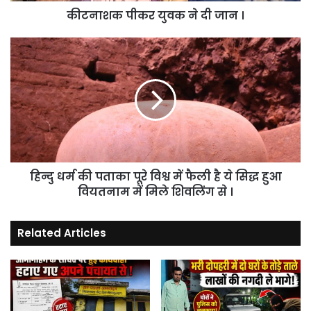
कीटनाशक पीकर युवक ने दी जान ।
हिन्दु
धर्म
की
पताका
पूरे
विश्व
में
फैली
है
हिन्दु धर्म की पताका पूरे विश्व में फैली है ये सिद्ध हुआ
ये
सिद्ध
वियतनाम में मिले शिवलिंग से ।
हुआ
वियतनाम
Related Articles
में
मिले
शिवलिंग
से
।