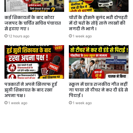
कई शिकायतों के बाद कोटा
चोरों के हौसले बुलंद भरी दोपहरी
जनपद के चर्चित सचिव पंचायत
में दो घरों के तोड़े ताले लाखों की
से हटाए गए ।
नगदी ले भागे ।
12 hours ago
1 week ago
पत्रकारों ने अपने खिलाफ हुई
स्कूल में छात्र राजकीय गीत नहीं
झुठी शिकायत के बाद रखा
गा पाया तो टीचर ने कर दी डंडे से
अपना पक्ष ।
पिटाई ।
1 week ago
1 week ago