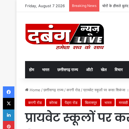
Friday, August 7 2026
Breaking News
चोरों के हौसले बुलं
होम
भारत
छत्तीसगढ़ राज्य
ऑटो
खेल
विचार
Facebook
Home
/
छत्तीसगढ़ राज्य
/
करगी रोड
/
प्रायवेट स्कूलों पर कसा शिकंजा ।
X
करगी रोड
कोरबा
पेंड्रा रोड
बिलासपुर
भारत
मरवाही
LinkedIn
प्रायवेट स्कूलों पर 
Pinterest