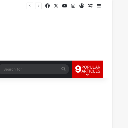
Facebook
X
YouTube
Instagram
Log In
Random Article
Sidebar
9
POPULAR
andom Article
Search
ARTICLES
for