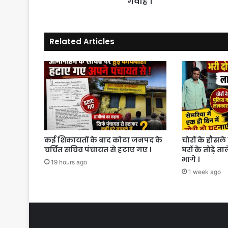
गवाह ।
बनाया
गया
गवाह
Related Articles
।
कई शिकायतों के बाद कोटा जनपद के
चोरों के हौसले 
चर्चित सचिव पंचायत से हटाए गए ।
घरों के तोड़े त
भागे ।
19 hours ago
1 week ago