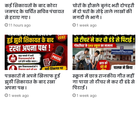
कई शिकायतों के बाद कोटा
चोरों के हौसले बुलंद भरी दोपहरी
जनपद के चर्चित सचिव पंचायत
में दो घरों के तोड़े ताले लाखों की
से हटाए गए ।
नगदी ले भागे ।
11 hours ago
1 week ago
पत्रकारों ने अपने खिलाफ हुई
स्कूल में छात्र राजकीय गीत नहीं
झुठी शिकायत के बाद रखा
गा पाया तो टीचर ने कर दी डंडे से
अपना पक्ष ।
पिटाई ।
1 week ago
1 week ago