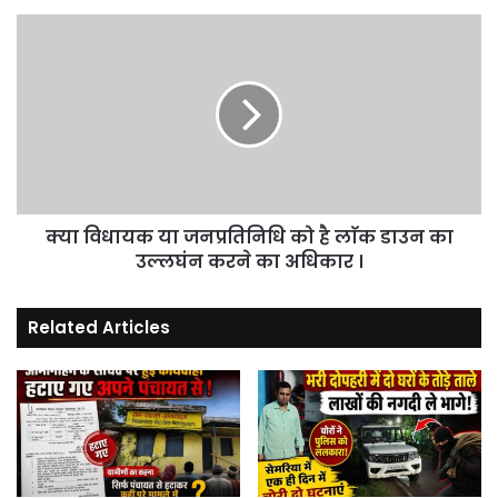
।
क्या
विधायक
या
जनप्रतिनिधि
को
है
लाॅक
डाउन
का
क्या विधायक या जनप्रतिनिधि को है लाॅक डाउन का
उल्लघंन
करने
उल्लघंन करने का अधिकार ।
का
अधिकार
Related Articles
।