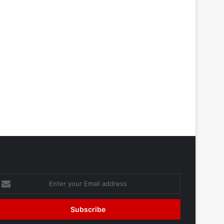
nter
our
mail
ddress