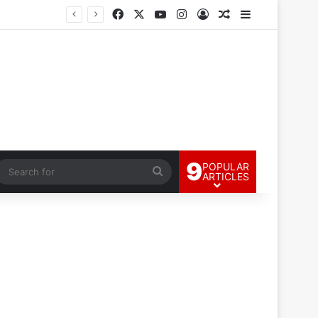
Facebook
X
YouTube
Instagram
Log In
Random Article
Sidebar
9
POPULAR
andom Article
Search
ARTICLES
for