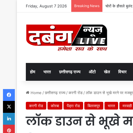
Friday, August 7 2026
Breaking News
चोरों के हौसले बुलं
होम
भारत
छत्तीसगढ़ राज्य
ऑटो
खेल
विचार
Facebook
Home
/
छत्तीसगढ़ राज्य
/
करगी रोड
/
लाॅक डाउन से भूखे मरने पर मजबू
X
करगी रोड
कोरबा
पेंड्रा रोड
बिलासपुर
भारत
मरवाही
LinkedIn
लाॅक डाउन से भूखे म
Pinterest