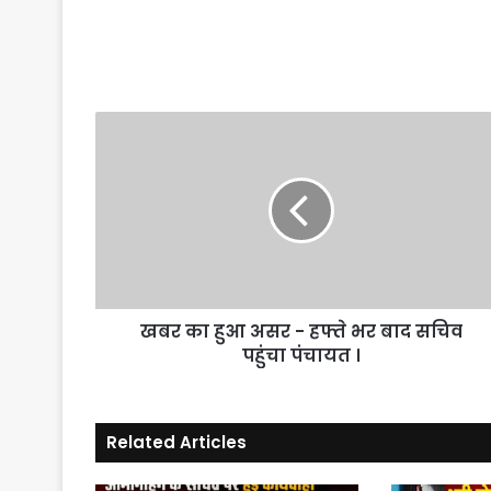
खबर
का
हुआ
असर
-
हफ्ते
भर
बाद
सचिव
खबर का हुआ असर - हफ्ते भर बाद सचिव
पहुंचा
पंचायत
पहुंचा पंचायत ।
।
Related Articles