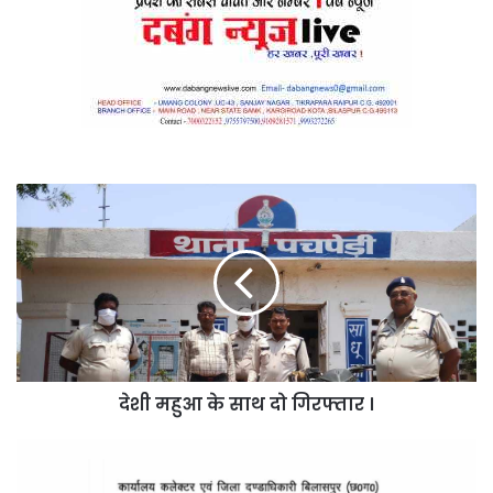
देशी
महुआ
के
साथ
दो
गिरफ्तार
।
देशी महुआ के साथ दो गिरफ्तार ।
पान
ठेला