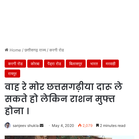
Home
/
छत्तीसगढ़ राज्य
/
करगी रोड
करगी रोड
कोरबा
पेंड्रा रोड
बिलासपुर
भारत
मरवाही
रायपुर
वाह रे मोर छत्तसगढ़ीया दारू ले
सकते हो लेकिन राशन मुफ्त
होना ।
Send
sanjeev shukla
May 4, 2020
2,079
2 minutes read
an