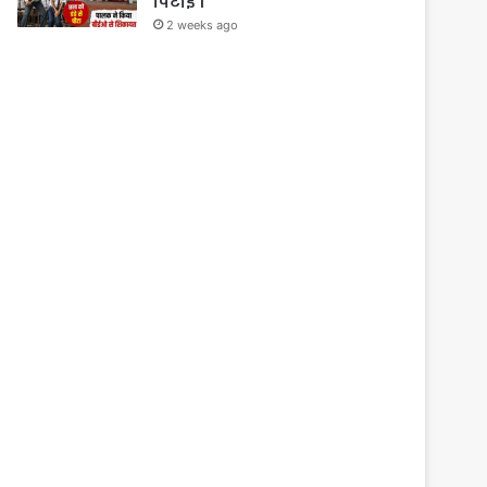
पिटाई ।
2 weeks ago