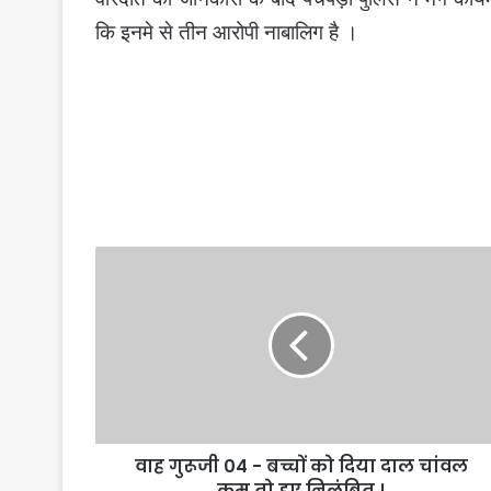
कि इनमे से तीन आरोपी नाबालिग है ।
वाह
गुरूजी
04
-
बच्चों
को
दिया
दाल
चांवल
वाह गुरूजी 04 - बच्चों को दिया दाल चांवल
कम
तो
कम तो हुए निलंबित ।