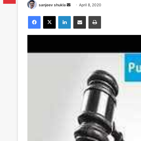
Send
sanjeev shukla
April 8, 2020
an
Facebook
X
LinkedIn
Share via Email
Print
email