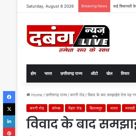
Saturday, August 8 2026
Breaking News
कई शिकायतों के
होम
भारत
छत्तीसगढ़ राज्य
ऑटो
खेल
विचार
Facebook
Home
/
छत्तीसगढ़ राज्य
/
करगी रोड
/
विवाद के बाद समझाईश देना पड़ ग
X
करगी रोड
कोरबा
पेंड्रा रोड
बिलासपुर
भारत
मरवाही
LinkedIn
विवाद के बाद समझाई
Pinterest