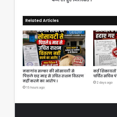
हुए
निलंबित
।
Related Articles
नवागांव सल्का की सोसायटी से
कई शिकायतों 
पिछले छह माह से उचित राशन वितरण
चर्चित सचिव प
नहीं करने का आरोप ।
2 days ago
15 hours ago