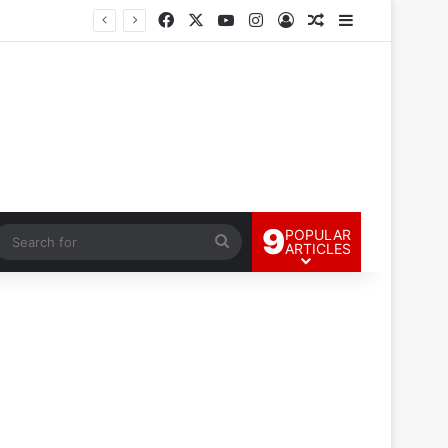
Facebook
X
YouTube
Instagram
Log In
Random Article
Sidebar
9
POPULAR
andom Article
Search
ARTICLES
for