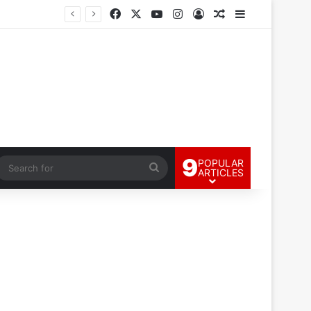
Facebook
X
YouTube
Instagram
Log In
Random Article
Sidebar
9
POPULAR
andom Article
Search
ARTICLES
for