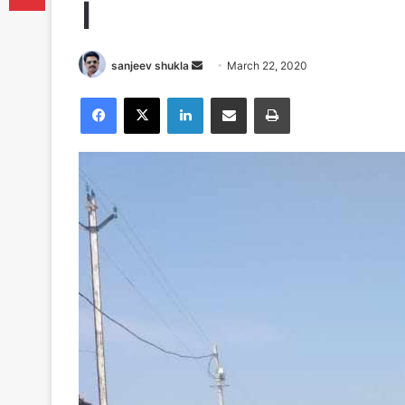
।
Send
sanjeev shukla
March 22, 2020
an
Facebook
X
LinkedIn
Share via Email
Print
email