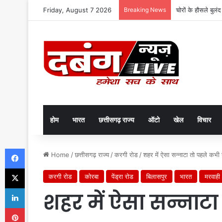
Friday, August 7 2026
Breaking News
चोरों के हौसले बुलं
होम
भारत
छत्तीसगढ़ राज्य
ऑटो
खेल
विचार
Facebook
Home
/
छत्तीसगढ़ राज्य
/
करगी रोड
/
शहर में ऐसा सन्नाटा तो पहले कभी 
X
करगी रोड
कोरबा
पेंड्रा रोड
बिलासपुर
भारत
मरवाही
LinkedIn
शहर में ऐसा सन्नाटा
Pinterest