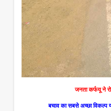
जनता कर्फयू ने रो
बचाव का सबसे अच्छा विकल्प य