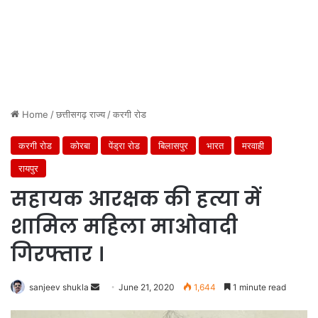
Home
/
छत्तीसगढ़ राज्य
/
करगी रोड
करगी रोड
कोरबा
पेंड्रा रोड
बिलासपुर
भारत
मरवाही
रायपुर
सहायक आरक्षक की हत्या में
शामिल महिला माओवादी
गिरफ्तार ।
Send
sanjeev shukla
June 21, 2020
1,644
1 minute read
an