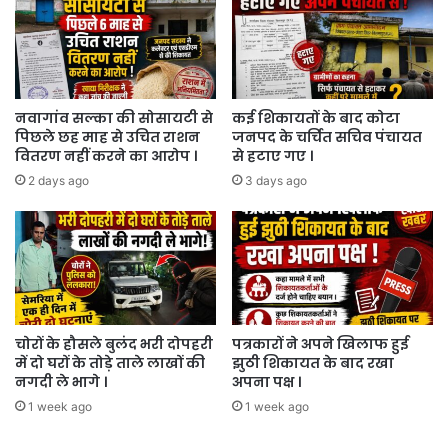
नवागांव सल्का की सोसायटी से
कई शिकायतों के बाद कोटा
पिछले छह माह से उचित राशन
जनपद के चर्चित सचिव पंचायत
वितरण नहीं करने का आरोप ।
से हटाए गए ।
2 days ago
3 days ago
चोरों के हौसले बुलंद भरी दोपहरी
पत्रकारों ने अपने खिलाफ हुई
में दो घरों के तोड़े ताले लाखों की
झुठी शिकायत के बाद रखा
नगदी ले भागे ।
अपना पक्ष ।
1 week ago
1 week ago