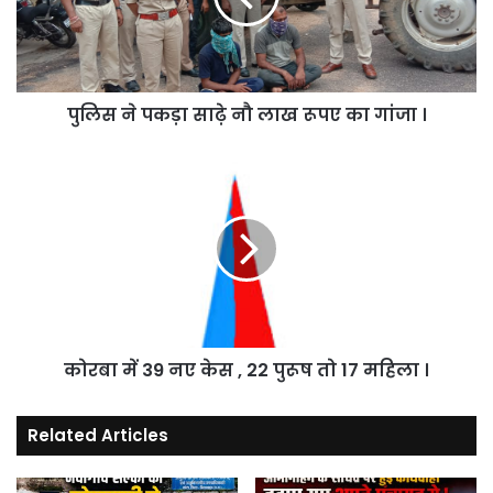
लाख
रूपए
का
गांजा
पुलिस ने पकड़ा साढ़े नौ लाख रूपए का गांजा ।
।
कोरबा
में
39
नए
केस
,
22
पुरूष
तो
कोरबा में 39 नए केस , 22 पुरूष तो 17 महिला ।
17
महिला
।
Related Articles