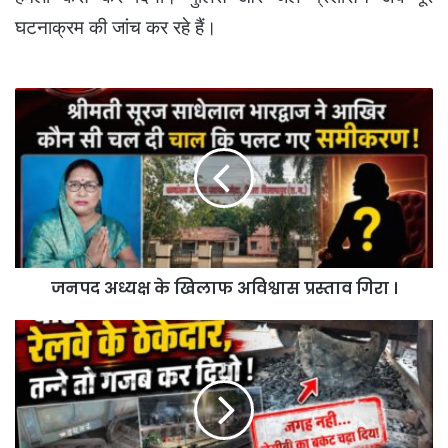
घटनाक्रम की जांच कर रहे हैं।
जनपद
अध्यक्ष
के
खिलाफ
अविश्वास
प्रस्ताव
गिरा
।
जनपद अध्यक्ष के खिलाफ अविश्वास प्रस्ताव गिरा ।
वाह
रे
रेलवे
के
ठेकेदार
तन्ने