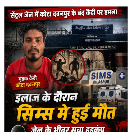
an
email