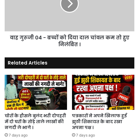
बच्चों
को
दिया
दाल
चांवल
वाह गुरूजी 04 - बच्चों को दिया दाल चांवल कम तो हुए
कम
तो
निलंबित ।
हुए
निलंबित
Related Articles
।
चोरों के हौसले बुलंद भरी दोपहरी
पत्रकारों ने अपने खिलाफ हुई
में दो घरों के तोड़े ताले लाखों की
झुठी शिकायत के बाद रखा
नगदी ले भागे ।
अपना पक्ष ।
7 days ago
7 days ago