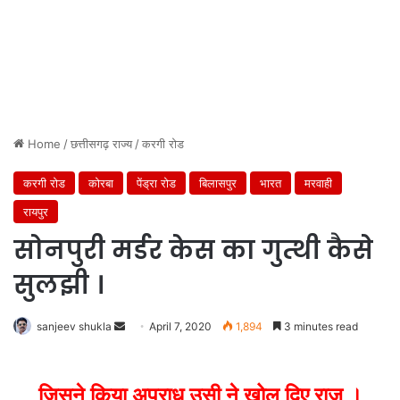
Home
/
छत्तीसगढ़ राज्य
/
करगी रोड
करगी रोड
कोरबा
पेंड्रा रोड
बिलासपुर
भारत
मरवाही
रायपुर
सोनपुरी मर्डर केस का गुत्थी कैसे
सुलझी ।
Send
sanjeev shukla
April 7, 2020
1,894
3 minutes read
an
email
जिसने किया अपराध उसी ने खोल दिए राज ।