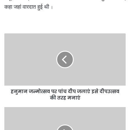
कहा जहां वारदात हुई थी
।
हनुमान
जन्मोत्सव
पर
पांच
दीप
जलाएं
इसे
दीपउत्सव
की
हनुमान जन्मोत्सव पर पांच दीप जलाएं इसे दीपउत्सव
तरह
मनाएं
की तरह मनाएं
वाह
गुरूजी
04
-