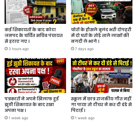
क्रास
सोसायटी
को
1लाख
11हजार
कई शिकायतों के बाद कोटा
चोरों के हौसले बुलंद भरी दोपहरी
जनपद के चर्चित सचिव पंचायत
में दो घरों के तोड़े ताले लाखों की
का
से हटाए गए ।
नगदी ले भागे ।
चेक
दिया
3 hours ago
7 days ago
पत्रकारों ने अपने खिलाफ हुई
स्कूल में छात्र राजकीय गीत नहीं
झुठी शिकायत के बाद रखा
गा पाया तो टीचर ने कर दी डंडे से
अपना पक्ष ।
पिटाई ।
1 week ago
1 week ago