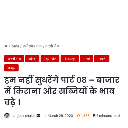
Home
/
छत्तीसगढ़ राज्य
/
करगी रोड
करगी रोड
कोरबा
पेंड्रा रोड
बिलासपुर
भारत
मरवाही
रायपुर
हम नहीं सुधरेंगे पार्ट 08 – बाजार
में किराना और सब्जियों के भाव
बढ़े ।
Send
sanjeev shukla
March 26, 2020
1,388
2 minutes read
an