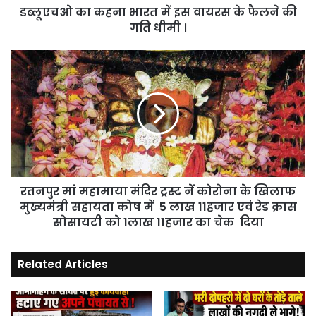
डब्लूएचओ का कहना भारत में इस वायरस के फैलने की
की
गति
गति धीमी ।
धीमी
।
रतनपुर
मां
महामाया
मंदिर
ट्रस्ट
नें
कोरोना
के
खिलाफ
रतनपुर मां महामाया मंदिर ट्रस्ट नें कोरोना के खिलाफ
मुख्यमंत्री
सहायता
मुख्यमंत्री सहायता कोष में 5 लाख 11हजार एवं रेड क्रास
कोष
सोसायटी को 1लाख 11हजार का चेक दिया
में
5
Related Articles
लाख
11हजार
एवं
रेड