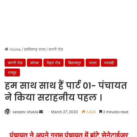
Home
/
छत्तीसगढ़ राज्य
/
करगी रोड
करगी रोड
कोरबा
पेंड्रा रोड
बिलासपुर
भारत
मरवाही
रायपुर
हम साथ साथ हैं पार्ट 01- पंचायत
ने किया सराहनीय पहल ।
Send
sanjeev shukla
March 27, 2020
1,424
2 minutes read
an
email
पंचायत ने अपने ग्राम पंचायत में बांटे सेनेटाईजर