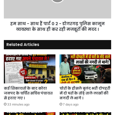
पार्ट
0
2
-
हम साथ - साथ हैं पार्ट 0 2 - डोगरगढ़ पुलिस कानून
डोगरगढ़
पुलिस
व्यवस्था के साथ ही कर रही मजबूरों की मदद ।
कानून
व्यवस्था
Related Articles
के
साथ
ही
कर
रही
मजबूरों
की
मदद
।
कई शिकायतों के बाद कोटा
चोरों के हौसले बुलंद भरी दोपहरी
जनपद के चर्चित सचिव पंचायत
में दो घरों के तोड़े ताले लाखों की
से हटाए गए ।
नगदी ले भागे ।
33 minutes ago
7 days ago