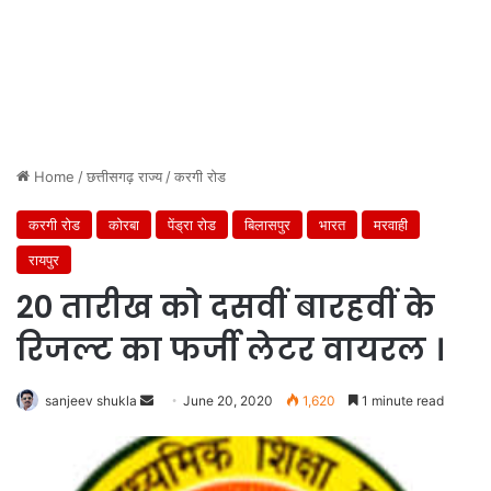
Home
/
छत्तीसगढ़ राज्य
/
करगी रोड
करगी रोड
कोरबा
पेंड्रा रोड
बिलासपुर
भारत
मरवाही
रायपुर
20 तारीख को दसवीं बारहवीं के
रिजल्ट का फर्जी लेटर वायरल ।
Send
sanjeev shukla
June 20, 2020
1,620
1 minute read
an
email