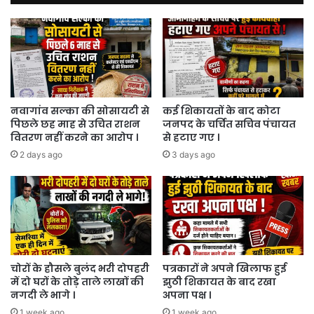
ली
गोली
।
नवागांव सल्का की सोसायटी से
कई शिकायतों के बाद कोटा
पिछले छह माह से उचित राशन
जनपद के चर्चित सचिव पंचायत
वितरण नहीं करने का आरोप ।
से हटाए गए ।
2 days ago
3 days ago
चोरों के हौसले बुलंद भरी दोपहरी
पत्रकारों ने अपने खिलाफ हुई
में दो घरों के तोड़े ताले लाखों की
झुठी शिकायत के बाद रखा
नगदी ले भागे ।
अपना पक्ष ।
1 week ago
1 week ago