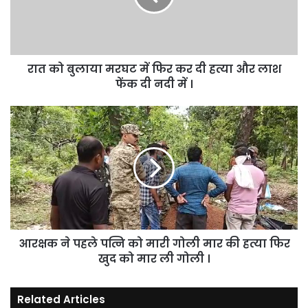
फिर
कर
दी
हत्या
रात को बुलाया मरघट में फिर कर दी हत्या और लाश
और
लाश
फेंक दी नदी में ।
फेंक
दी
आरक्षक
नदी
ने
में
पहले
।
पत्नि
को
मारी
गोली
मार
की
आरक्षक ने पहले पत्नि को मारी गोली मार की हत्या फिर
हत्या
फिर
खुद को मार ली गोली ।
खुद
को
Related Articles
मार