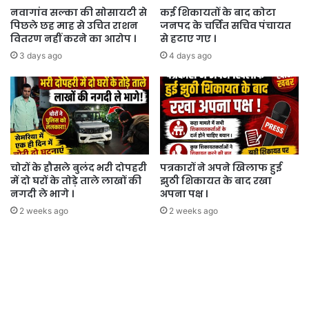
नवागांव सल्का की सोसायटी से
कई शिकायतों के बाद कोटा
पिछले छह माह से उचित राशन
जनपद के चर्चित सचिव पंचायत
वितरण नहीं करने का आरोप ।
से हटाए गए ।
3 days ago
4 days ago
चोरों के हौसले बुलंद भरी दोपहरी
पत्रकारों ने अपने खिलाफ हुई
में दो घरों के तोड़े ताले लाखों की
झुठी शिकायत के बाद रखा
नगदी ले भागे ।
अपना पक्ष ।
2 weeks ago
2 weeks ago