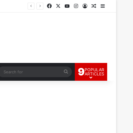
Facebook
X
YouTube
Instagram
Log In
Random Article
Sidebar
9
POPULAR
andom Article
Search
ARTICLES
for