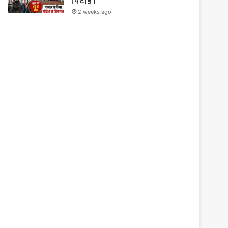
पिटाई ।
2 weeks ago