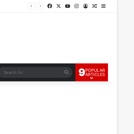
Facebook
X
YouTube
Instagram
Log In
Random Article
Sidebar
9
POPULAR
andom Article
Search
ARTICLES
for