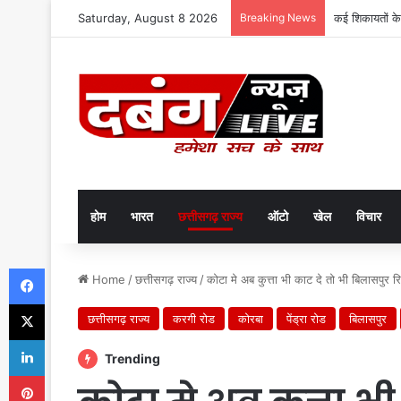
Saturday, August 8 2026
Breaking News
कई शिकायतों के
होम
भारत
छत्तीसगढ़ राज्य
ऑटो
खेल
विचार
Facebook
Home
/
छत्तीसगढ़ राज्य
/
कोटा मे अब कुत्ता भी काट दे तो भी बिलासपुर 
X
छत्तीसगढ़ राज्य
करगी रोड
कोरबा
पेंड्रा रोड
बिलासपुर
LinkedIn
Trending
Pinterest