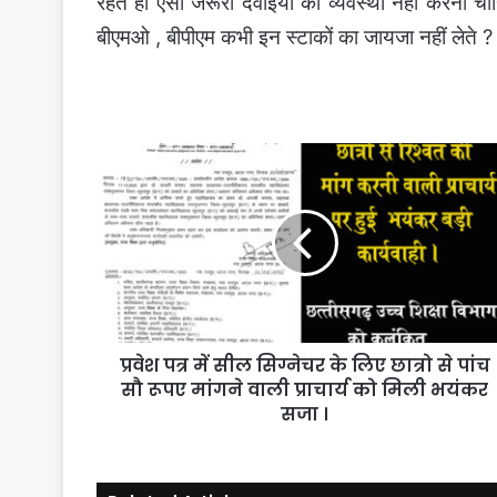
रहते ही ऐसी जरूरी दवाईयो की व्यवस्था नहीं करनी चा
बीएमओ , बीपीएम कभी इन स्टाकों का जायजा नहीं लेते ?
प्रवेश
पत्र
में
सील
सिग्नेचर
के
लिए
छात्रो
से
प्रवेश पत्र में सील सिग्नेचर के लिए छात्रो से पांच
पांच
सौ
सौ रूपए मांगने वाली प्राचार्य को मिली भयंकर
रूपए
सजा ।
मांगने
वाली
प्राचार्य