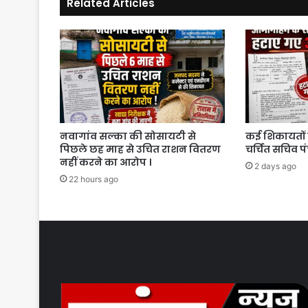
Related Articles
को
मिली
भयंकर
सजा
।
नवागांव सल्का की सोसायटी से
कई शिकायतों 
पिछले छह माह से उचित राशन वितरण
चर्चित सचिव प
नहीं करने का आरोप ।
2 days ago
22 hours ago