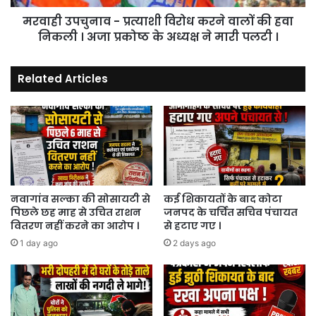
हवा
मरवाही उपचुनाव - प्रत्याशी विरोध करने वालों की हवा
निकली
।
निकली । अजा प्रकोष्ठ के अध्यक्ष ने मारी पलटी ।
अजा
प्रकोष्ठ
Related Articles
के
अध्यक्ष
ने
मारी
पलटी
।
नवागांव सल्का की सोसायटी से
कई शिकायतों के बाद कोटा
पिछले छह माह से उचित राशन
जनपद के चर्चित सचिव पंचायत
वितरण नहीं करने का आरोप ।
से हटाए गए ।
1 day ago
2 days ago