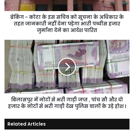
सूचना
के
ब्रेकिंग - कोटा के इस सचिव को सूचना के अधिकार के
अधिकार
के
तहत जानकारी नहीं देना पड़ेगा भारी पच्चीस हजार
तहत
जुर्माना देने का आदेश पारित
जानकारी
नहीं
बिलासपुर
देना
में
पड़ेगा
नोटों
भारी
से
पच्चीस
भरी
हजार
गाड़ी
जुर्माना
जप्त
देने
,
का
पांच
आदेश
बिलासपुर में नोटों से भरी गाड़ी जप्त , पांच सौ और दो
सौ
पारित
और
हजार के नोटों से भरी गाड़ी देख पुलिस वालों के उड़े होश ।
दो
हजार
Related Articles
के
नोटों