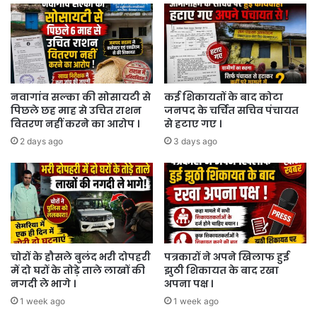
से
भरी
गाड़ी
देख
पुलिस
वालों
के
नवागांव सल्का की सोसायटी से
कई शिकायतों के बाद कोटा
पिछले छह माह से उचित राशन
जनपद के चर्चित सचिव पंचायत
उड़े
वितरण नहीं करने का आरोप ।
से हटाए गए ।
होश
।
2 days ago
3 days ago
चोरों के हौसले बुलंद भरी दोपहरी
पत्रकारों ने अपने खिलाफ हुई
में दो घरों के तोड़े ताले लाखों की
झुठी शिकायत के बाद रखा
नगदी ले भागे ।
अपना पक्ष ।
1 week ago
1 week ago