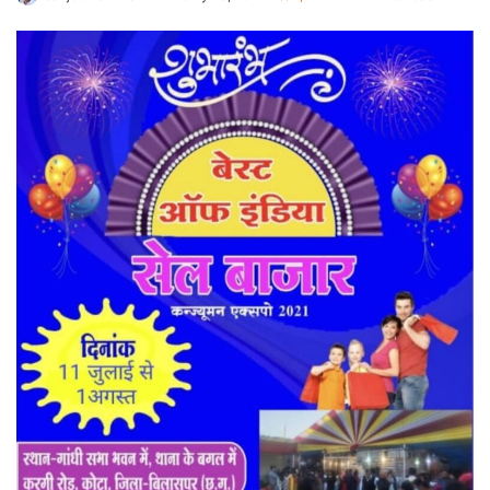
an
email